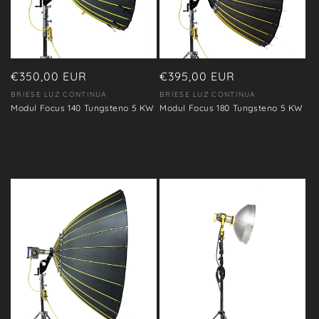
Precio
€350,00 EUR
Precio
€395,00 EUR
habitual
habitual
BRIESE LUZ CONTINUA
BRIESE LUZ CONTINUA
Proveedor:
Proveedor:
Modul Focus 140 Tungsteno 5 KW
Modul Focus 180 Tungsteno 5 KW