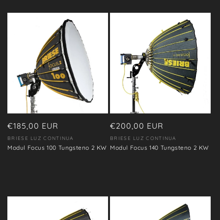
Precio
€185,00 EUR
Precio
€200,00 EUR
habitual
habitual
BRIESE LUZ CONTINUA
BRIESE LUZ CONTINUA
Proveedor:
Proveedor:
Modul Focus 100 Tungsteno 2 KW
Modul Focus 140 Tungsteno 2 KW