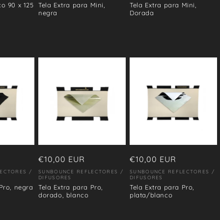
co 90 x 125
Tela Extra para Mini,
Tela Extra para Mini,
negra
Dorada
Precio
€10,00 EUR
Precio
€10,00 EUR
habitual
habitual
ECTORES /
SUNBOUNCE REFLECTORES /
SUNBOUNCE REFLECTORES /
Proveedor:
Proveedor:
DIFUSORES
DIFUSORES
 Pro, negra
Tela Extra para Pro,
Tela Extra para Pro,
dorado, blanco
plata/blanco