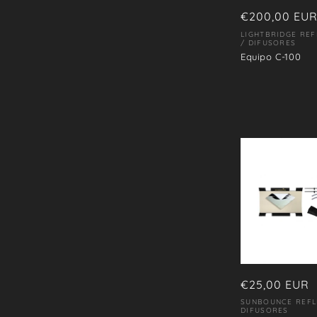
Precio
€200,00 EU
i
habitual
LIGHTBRIDGE RE
Proveedor:
/ DIFUSORES
ó
Equipo C-100
n
:
Precio
€25,00 EUR
habitual
SUNBOUNCE REFL
Proveedor:
DIFUSORES