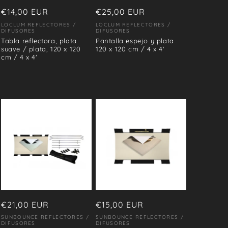
Precio
€14,00 EUR
Precio
€25,00 EUR
habitual
habitual
LOCLUM REFLECTORES /
LOCLUM REFLECTORES /
Proveedor:
Proveedor:
DIFUSORES
DIFUSORES
Tabla reflectora, plata
Pantalla espejo y plata
suave / plata, 120 x 120
120 x 120 cm / 4 x 4'
cm / 4 x 4'
Precio
€21,00 EUR
Precio
€15,00 EUR
habitual
habitual
SUNBOUNCE REFLECTORES /
SUNBOUNCE REFLECTORES /
Proveedor:
Proveedor:
DIFUSORES
DIFUSORES