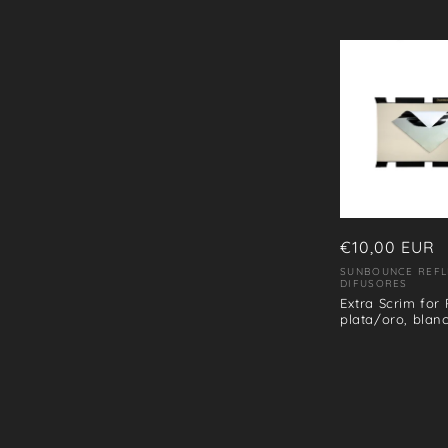
Precio
€10,00 EUR
habitual
SUNBOUNCE REFL
Proveedor:
DIFUSORES
Extra Scrim for 
plata/oro, blan