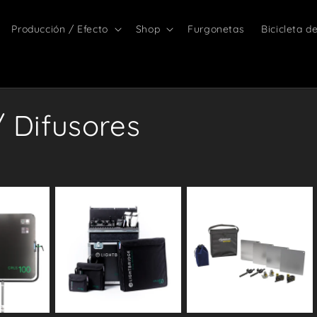
Producción / Efecto
Shop
Furgonetas
Bicicleta d
/ Difusores