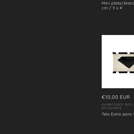
Mini plata/blan
cm / 3 x 4'
Precio
€10,00 EUR
habitual
SUNBOUNCE REFL
Proveedor:
DIFUSORES
Tela Extra para