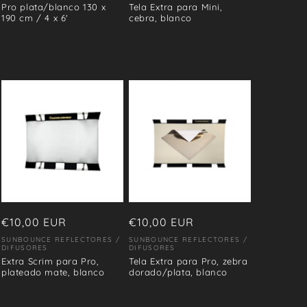
Pro plata/blanco 130 x
Tela Extra para Mini,
190 cm / 4 x 6'
cebra, blanco
Precio
€10,00 EUR
Precio
€10,00 EUR
habitual
habitual
SUNBOUNCE REFLECTORES /
SUNBOUNCE REFLECTORES /
Proveedor:
Proveedor:
DIFUSORES
DIFUSORES
Extra Scrim para Pro,
Tela Extra para Pro, zebra
plateado mate, blanco
dorado/plata, blanco