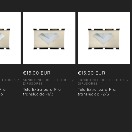
Precio
€15,00 EUR
Precio
€15,00 EUR
habitual
habitual
ECTORES /
SUNBOUNCE REFLECTORES /
SUNBOUNCE REFLECTORES /
Proveedor:
Proveedor:
DIFUSORES
DIFUSORES
Pro,
Tela Extra para Pro,
Tela Extra para Pro,
co
translúcido -1/3
translúcido -2/3