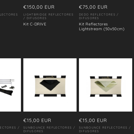
R
Precio
€150,00 EUR
Precio
€75,00 EUR
habitual
habitual
FLECTORES
LIGHTBRIDGE REFLECTORES
DEDO REFLECTORES /
Proveedor:
Proveedor:
/ DIFUSORES
DIFUSORES
Kit C-DRIVE
Kit Reflectores
Lightstream (50x50cm)
Precio
€15,00 EUR
Precio
€15,00 EUR
habitual
habitual
ECTORES /
SUNBOUNCE REFLECTORES /
SUNBOUNCE REFLECTORES /
Proveedor:
Proveedor:
DIFUSORES
DIFUSORES