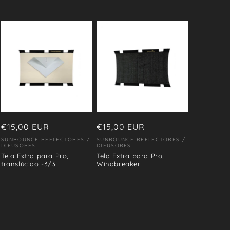
Precio
€15,00 EUR
Precio
€15,00 EUR
habitual
habitual
SUNBOUNCE REFLECTORES /
SUNBOUNCE REFLECTORES /
Proveedor:
Proveedor:
DIFUSORES
DIFUSORES
Tela Extra para Pro,
Tela Extra para Pro,
translúcido -3/3
Windbreaker