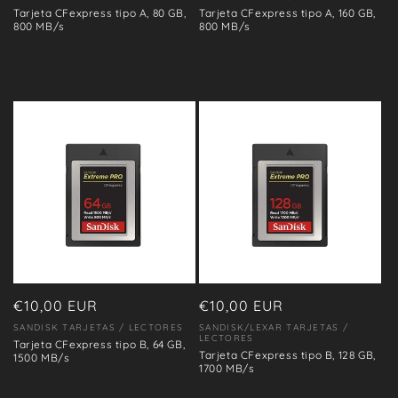
Tarjeta CFexpress tipo A, 80 GB,
Tarjeta CFexpress tipo A, 160 GB,
800 MB/s
800 MB/s
Precio
€10,00 EUR
Precio
€10,00 EUR
habitual
habitual
SANDISK TARJETAS / LECTORES
SANDISK/LEXAR TARJETAS /
Proveedor:
Proveedor:
LECTORES
Tarjeta CFexpress tipo B, 64 GB,
Tarjeta CFexpress tipo B, 128 GB,
1500 MB/s
1700 MB/s