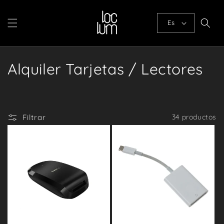
Ir
directamente
al contenido
Es
C
Alquiler Tarjetas / Lectores
o
l
Filtrar
34 productos
e
c
c
i
ó