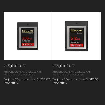
Precio
€15,00 EUR
Precio
€15,00 EUR
habitual
habitual
PROGRADE/SANDISK/LEXAR
PROGRADE/SANDISK/LEXAR
Proveedor:
Proveedor:
TARJETAS / LECTORES
TARJETAS / LECTORES
Tarjeta CFexpress tipo B, 256 GB,
Tarjeta CFexpress tipo B, 512 GB,
1700 MB/s
1700 MB/s