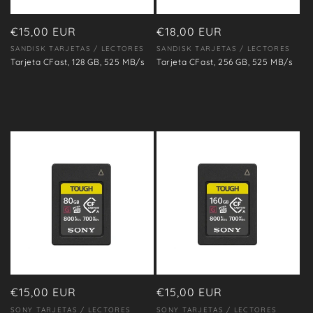
Precio
€15,00 EUR
Precio
€18,00 EUR
habitual
habitual
SANDISK TARJETAS / LECTORES
SANDISK TARJETAS / LECTORES
Proveedor:
Proveedor:
Tarjeta CFast, 128 GB, 525 MB/s
Tarjeta CFast, 256 GB, 525 MB/s
Precio
€15,00 EUR
Precio
€15,00 EUR
habitual
habitual
SONY TARJETAS / LECTORES
SONY TARJETAS / LECTORES
Proveedor:
Proveedor: