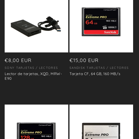
Precio
€8,00 EUR
Precio
€15,00 EUR
habitual
habitual
SONY TARJETAS / LECTORES
SANDISK TARJETAS / LECTORES
Proveedor:
Proveedor:
Lector de tarjetas, XQD, MRW-
Tarjeta CF, 64 GB, 160 MB/s
E90