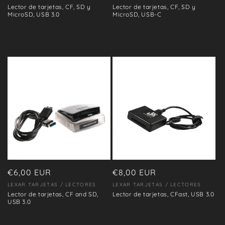
Lector de tarjetas, CF, SD y
Lector de tarjetas, CF, SD y
MicroSD, USB 3.0
MicroSD, USB-C
Precio
€6,00 EUR
Precio
€8,00 EUR
habitual
habitual
LEXAR TARJETAS / LECTORES
LEXAR TARJETAS / LECTORES
Proveedor:
Proveedor:
Lector de tarjetas, CF and SD,
Lector de tarjetas, CFast, USB 3.0
USB 3.0