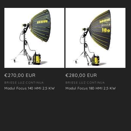
Precio
€270,00 EUR
Precio
€280,00 EUR
habitual
habitual
BRIESE LUZ CONTINUA
BRIESE LUZ CONTINUA
Proveedor:
Proveedor:
Modul Focus 140 HMI 2,5 KW
Modul Focus 180 HMI 2,5 KW