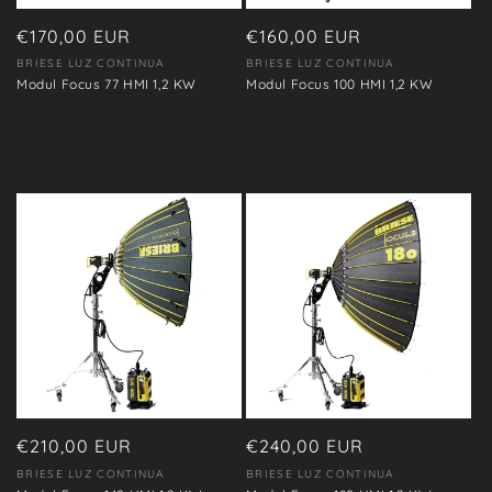
Precio
€170,00 EUR
Precio
€160,00 EUR
habitual
habitual
BRIESE LUZ CONTINUA
BRIESE LUZ CONTINUA
Proveedor:
Proveedor:
Modul Focus 77 HMI 1,2 KW
Modul Focus 100 HMI 1,2 KW
Precio
€210,00 EUR
Precio
€240,00 EUR
habitual
habitual
BRIESE LUZ CONTINUA
BRIESE LUZ CONTINUA
Proveedor:
Proveedor: