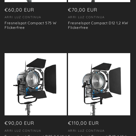
n
:
Precio
€60,00 EUR
Precio
€70,00 EUR
habitual
habitual
ARRI LUZ CONTINUA
ARRI LUZ CONTINUA
Proveedor:
Proveedor:
Fresnelspot Compact 575 W
Fresnelspot Compact D12 1,2 KW
Flickerfree
Flickerfree
Precio
€90,00 EUR
Precio
€110,00 EUR
habitual
habitual
ARRI LUZ CONTINUA
ARRI LUZ CONTINUA
Proveedor:
Proveedor: