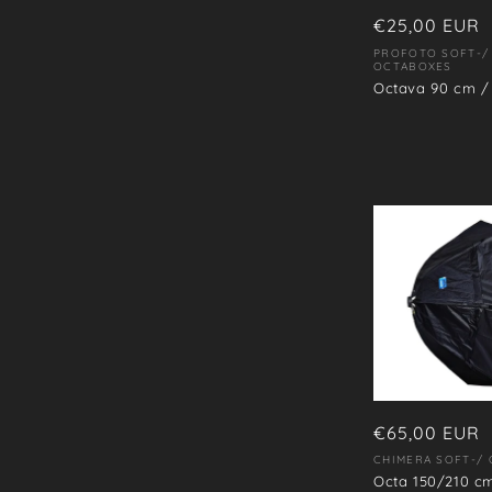
Precio
€25,00 EUR
i
habitual
PROFOTO SOFT-/
Proveedor:
OCTABOXES
ó
Octava 90 cm / 
n
:
Precio
€65,00 EUR
habitual
CHIMERA SOFT-/
Proveedor:
Octa 150/210 cm