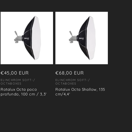
Precio
€45,00 EUR
Precio
€68,00 EUR
habitual
habitual
ELINCHROM SOFT-/
ELINCHROM SOFT-/
Proveedor:
Proveedor:
OCTABOXES
OCTABOXES
Rotalux Octa poco
Rotalux Octa Shallow, 135
profundo, 100 cm / 3,3'
cm/4,4'