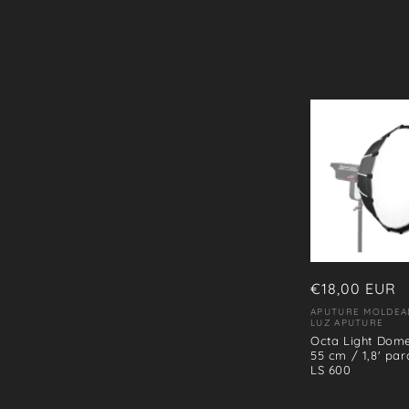
Precio
€18,00 EUR
habitual
APUTURE MOLDEA
Proveedor:
LUZ APUTURE
Octa Light Dome 
55 cm / 1,8' par
LS 600