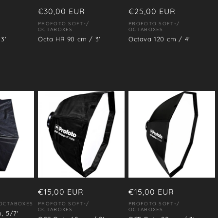
Precio
€30,00 EUR
Precio
€25,00 EUR
habitual
habitual
PROFOTO SOFT-/
PROFOTO SOFT-/
Proveedor:
Proveedor:
OCTABOXES
OCTABOXES
3'
Octa HR 90 cm / 3'
Octava 120 cm / 4'
Precio
€15,00 EUR
Precio
€15,00 EUR
habitual
habitual
 OCTABOXES
PROFOTO SOFT-/
PROFOTO SOFT-/
Proveedor:
Proveedor:
OCTABOXES
OCTABOXES
, 5/7'