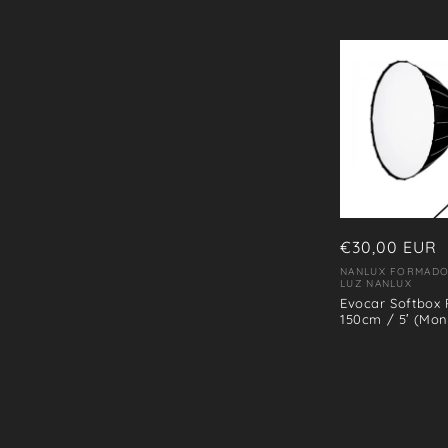
Precio
€30,00 EUR
habitual
NANLUX FORMADO
Proveedor:
LUZ NANLUX
Evocar Softbox 
150cm / 5′ (Mon