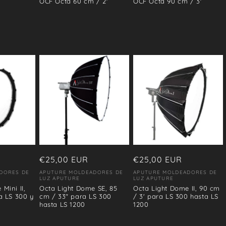
OCF Octa 60 cm / 2'
OCF Octa 90 cm / 3'
Precio
€25,00 EUR
Precio
€25,00 EUR
habitual
habitual
DORES DE
APUTURE MOLDEADORES DE
APUTURE MOLDEADORES DE
Proveedor:
Proveedor:
LUZ APUTURE
LUZ APUTURE
Mini II,
Octa Light Dome SE, 85
Octa Light Dome II, 90 cm
a LS 300 y
cm / 33" para LS 300
/ 3' para LS 300 hasta LS
hasta LS 1200
1200