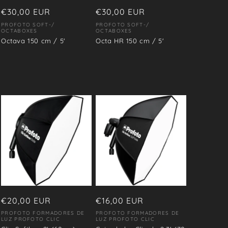
Precio
€30,00 EUR
Precio
€30,00 EUR
habitual
habitual
PROFOTO SOFT-/
PROFOTO SOFT-/
Proveedor:
Proveedor:
OCTABOXES
OCTABOXES
Octava 150 cm / 5'
Octa HR 150 cm / 5'
Precio
€20,00 EUR
Precio
€16,00 EUR
habitual
habitual
PROFOTO FORMADORES DE
PROFOTO FORMADORES DE
Proveedor:
Proveedor:
LUZ PROFOTO CLIC
LUZ PROFOTO CLIC