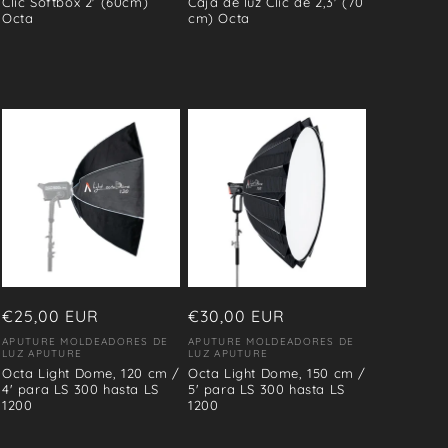
Clic Softbox 2' (60cm)
Caja de luz Clic de 2,3' (70
Octa
cm) Octa
Precio
€25,00 EUR
Precio
€30,00 EUR
habitual
habitual
APUTURE MOLDEADORES DE
APUTURE MOLDEADORES DE
Proveedor:
Proveedor:
LUZ APUTURE
LUZ APUTURE
Octa Light Dome, 120 cm /
Octa Light Dome, 150 cm /
4' para LS 300 hasta LS
5' para LS 300 hasta LS
1200
1200