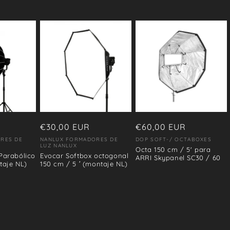
Precio
€60,00 EUR
Precio
€30,00 EUR
habitual
habitual
DOP SOFT-/ OCTABOXES
RES DE
NANLUX FORMADORES DE
Proveedor:
Proveedor:
LUZ NANLUX
Octa 150 cm / 5' para
Parabólico
Evocar Softbox octogonal
ARRI Skypanel SC30 / 60
taje NL)
150 cm / 5 ′ (montaje NL)