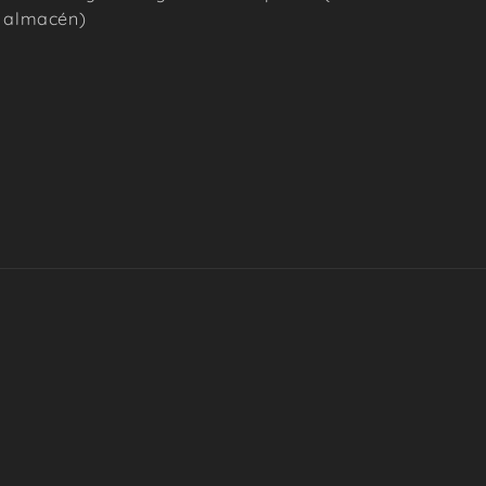
almacén)
Form
de
pago