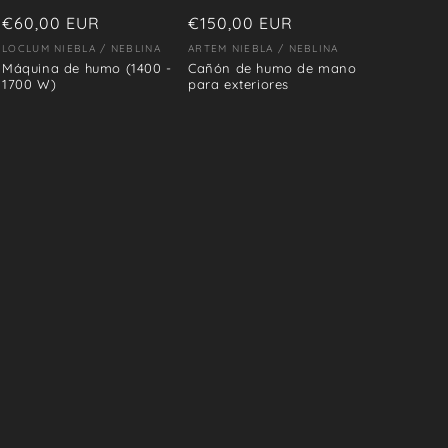
Precio
€60,00 EUR
Precio
€150,00 EUR
habitual
habitual
LOCLUM NIEBLA / NEBLINA
ARTEM NIEBLA / NEBLINA
Proveedor:
Proveedor:
Máquina de humo (1400 -
Cañón de humo de mano
1700 W)
para exteriores