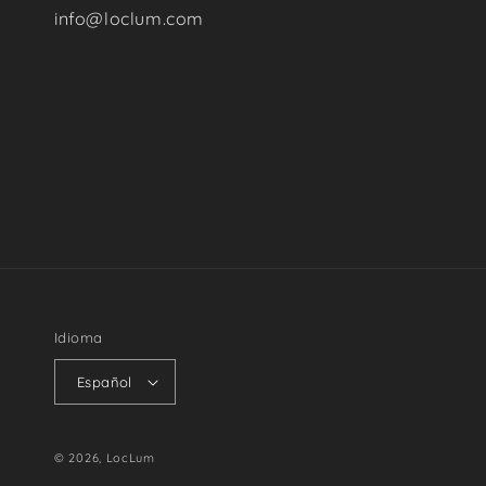
info@loclum.com
Idioma
Español
© 2026,
LocLum