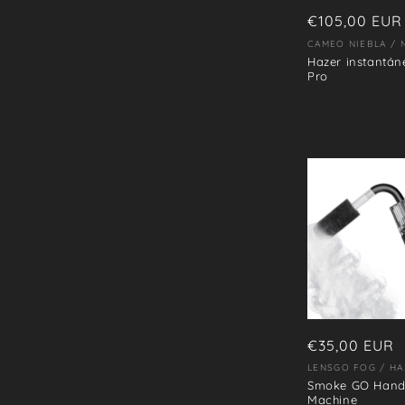
Precio
€105,00 EUR
i
habitual
CAMEO NIEBLA / 
Proveedor:
Hazer instantán
ó
Pro
n
:
Precio
€35,00 EUR
habitual
LENSGO FOG / HA
Proveedor:
Smoke GO Hand
Machine