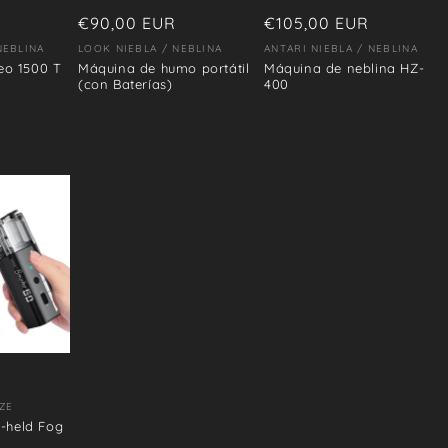
Precio
€90,00 EUR
Precio
€105,00 EUR
habitual
habitual
NEBLINA
LOOK NIEBLA / NEBLINA
ANTARI NIEBLA / NEBLINA
Proveedor:
Proveedor:
eo 1500 T
Máquina de humo portátil
Máquina de neblina HZ-
(con Baterías)
400
ZE
-held Fog